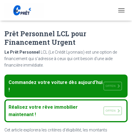
T
O
G
Prêt Personnel LCL pour
G
L
Financement Urgent
E
N
Le Prêt Personnel
LCL (Le Crédit Lyonnais) est une option de
A
financement qui s’adresse à ceux qui ont besoin d’une aide
V
financière immédiate.
I
G
A
Commandez votre voiture dès aujourd’hui
T
OFFEN
I
!
O
N
Réalisez votre rêve immobilier
OFFEN
maintenant !
Cet article explorera les critères d’éligibilité, les montants