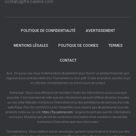
contato@fra.caleine.com
POLITIQUE DE CONFIDENTIALITÉ
AVERTISSEMENT
MENTIONS LÉGALES
POLITIQUE DE COOKIES
TERMES
CONTACT
Avis : En aucun cas nous ne demandons de paiement pour fournir un produit financier, qu'il
s'agisse d'une carte de crédit, d'un financement ou d'un prêt. Si cela se produit, veuillez nous
en informer immédiatement via le formulaire de contact.
Remarque : Nous nous efforçons de maintenir toutes les informations aussi à jour que
possible. Il est important de noter que ces informations peuvent différer de celles trouvées
sur les sites Web des institutions financières et/ou des prestataires de services d'un site
spécifique. Pour les institutions avec lesquelles nous n'avons pas de partenariat, tous les
produits listés sur ce site,
https://fra.caleine.com/
, ne garantissent pas que les informations
sont à jour. N'oubliez pas de lire les conditions d'utilisation et les conditions d'achat des
institutions financières que vous choisissez.
Considérations : Nous mettons tout en œuvre pour garantir l'exactitude et la mise à jour des