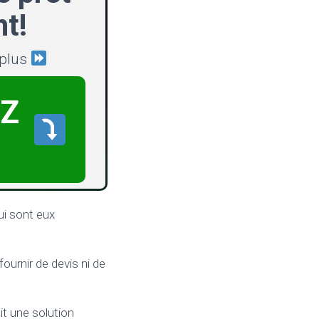
t!
 plus
Z
qui sont eux
urnir de devis ni de
it une solution