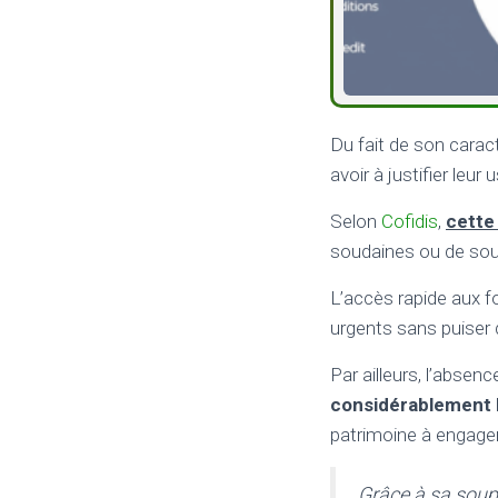
Du fait de son caract
avoir à justifier leu
Selon
Cofidis
,
cette 
soudaines ou de sout
L’accès rapide aux 
urgents sans puiser
Par ailleurs, l’absen
considérablement l
patrimoine à engager
Grâce à sa soupl