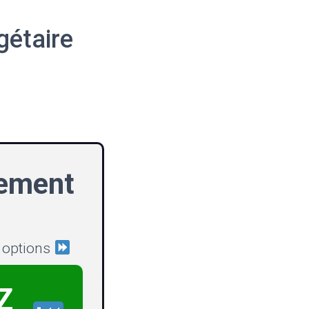
gétaire
nement
s options
Z