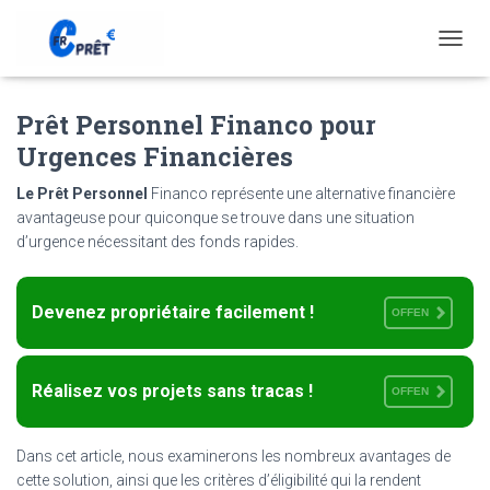
T
O
G
Prêt Personnel Financo pour
G
L
Urgences Financières
E
N
Le Prêt Personnel
Financo représente une alternative financière
A
avantageuse pour quiconque se trouve dans une situation
V
d’urgence nécessitant des fonds rapides.
I
G
A
T
Devenez propriétaire facilement !
OFFEN
I
O
N
Réalisez vos projets sans tracas !
OFFEN
Dans cet article, nous examinerons les nombreux avantages de
cette solution, ainsi que les critères d’éligibilité qui la rendent