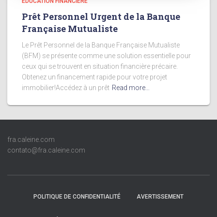
EDUCATION FINANCIERE
Prêt Personnel Urgent de la Banque
Française Mutualiste
Le Prêt Personnel de la Banque Française Mutualiste
(BFM) se présente comme une solution essentielle pour
ceux qui se trouvent en situation financière précaire.
Obtenez un financement rapide pour votre projet
immobilier!Accédez à un prêt
Read more…
fra.caleine.com
contato@fra.caleine.com
POLITIQUE DE CONFIDENTIALITÉ
AVERTISSEMENT